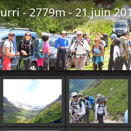
rri - 2779m - 21 juin 20
mont Pourri
Démarr