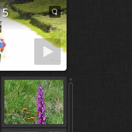
15
er diaporama