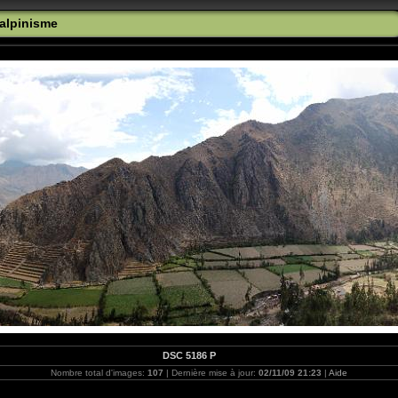
 alpinisme
DSC 5186 P
Nombre total d'images:
107
| Dernière mise à jour:
02/11/09 21:23
|
Aide