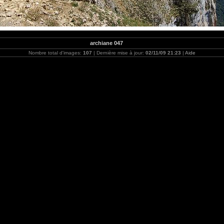
archiane 047
Nombre total d'images:
107
| Dernière mise à jour:
02/11/09 21:23
|
Aide