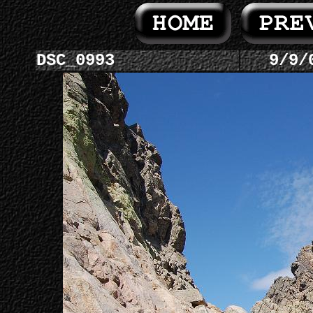
DSC_0993
9/9/