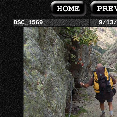
DSC_1569
9/13/