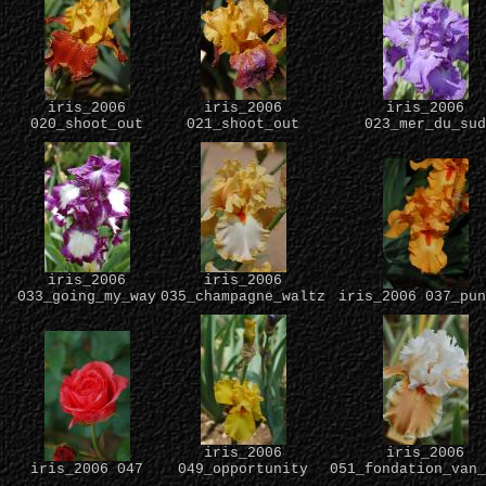
iris_2006
iris_2006
iris_2006
020_shoot_out
021_shoot_out
023_mer_du_sud
iris_2006
iris_2006
033_going_my_way
035_champagne_waltz
iris_2006 037_pun
iris_2006
iris_2006
iris_2006 047
049_opportunity
051_fondation_van_