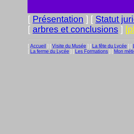
[
Présentation
]
[
Statut jur
[
arbres et conclusions
]
[p
[
Accueil
]
[
Visite du Musée
]
[
La fête du Lycée
]
[
[
La ferme du Lycée
]
[
Les Formations
]
[
Mon méti