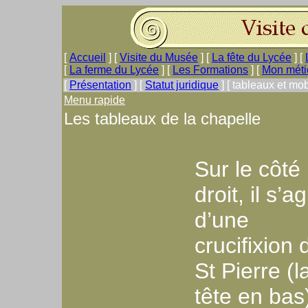
[
Accueil
]
[
Visite du Musée
]
[
La fête du Lycée
]
[
[
La ferme du Lycée
]
[
Les Formations
]
[
Mon méti
[
Présentation
]
[
Statut juridique
]
[ tableaux et mobi
Menu rapide
Les tableaux de la chapelle
Sur le côté
droit, il s’ag
d’une
crucifixion 
St Pierre (l
tête en bas