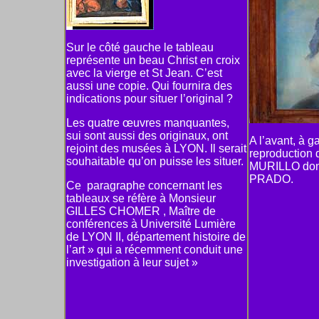
Sur le côté gauche le tableau
représente un beau Christ en croix
avec la vierge et St Jean. C’est
aussi une copie. Qui fournira des
indications pour situer l’original ?
Les quatre œuvres manquantes,
sui sont aussi des originaux, ont
A l’avant, à g
rejoint des musées à LYON. Il serait
reproduction 
souhaitable qu’on puisse les situer.
MURILLO dont 
PRADO.
Ce
paragraphe concernant les
tableaux se réfère à Monsieur
GILLES CHOMER , Maître de
conférences à Université Lumière
de LYON II, département histoire de
l’art » qui a récemment conduit une
investigation à leur sujet »